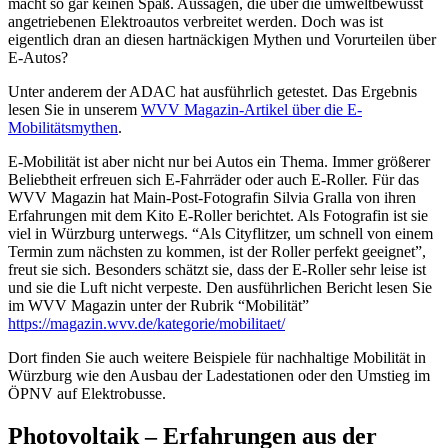
macht so gar keinen Spaß. Aussagen, die über die umweltbewusst
angetriebenen Elektroautos verbreitet werden. Doch was ist
eigentlich dran an diesen hartnäckigen Mythen und Vorurteilen über
E-Autos?
Unter anderem der ADAC hat ausführlich getestet. Das Ergebnis
lesen Sie in unserem
WVV Magazin-Artikel über die E-
Mobilitätsmythen
.
E-Mobilität ist aber nicht nur bei Autos ein Thema. Immer größerer
Beliebtheit erfreuen sich E-Fahrräder oder auch E-Roller. Für das
WVV Magazin hat Main-Post-Fotografin Silvia Gralla von ihren
Erfahrungen mit dem Kito E-Roller berichtet. Als Fotografin ist sie
viel in Würzburg unterwegs. “Als Cityflitzer, um schnell von einem
Termin zum nächsten zu kommen, ist der Roller perfekt geeignet”,
freut sie sich. Besonders schätzt sie, dass der E-Roller sehr leise ist
und sie die Luft nicht verpeste. Den ausführlichen Bericht lesen Sie
im WVV Magazin unter der Rubrik “Mobilität”
https://magazin.wvv.de/kategorie/mobilitaet/
Dort finden Sie auch weitere Beispiele für nachhaltige Mobilität in
Würzburg wie den Ausbau der Ladestationen oder den Umstieg im
ÖPNV auf Elektrobusse.
Photovoltaik – Erfahrungen aus der