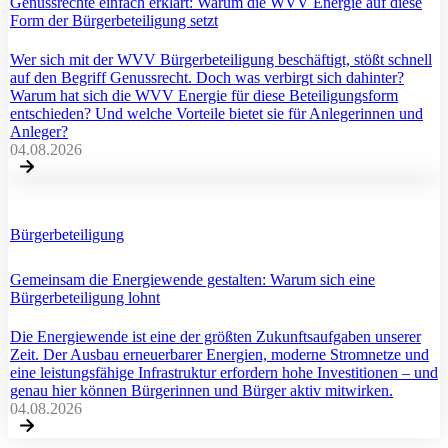
Genussrechte einfach erklärt: Warum die WVV Energie auf diese
Form der Bürgerbeteiligung setzt
Wer sich mit der WVV Bürgerbeteiligung beschäftigt, stößt schnell
auf den Begriff Genussrecht. Doch was verbirgt sich dahinter?
Warum hat sich die WVV Energie für diese Beteiligungsform
entschieden? Und welche Vorteile bietet sie für Anlegerinnen und
Anleger?
04.08.2026
Bürgerbeteiligung
Gemeinsam die Energiewende gestalten: Warum sich eine
Bürgerbeteiligung lohnt
Die Energiewende ist eine der größten Zukunftsaufgaben unserer
Zeit. Der Ausbau erneuerbarer Energien, moderne Stromnetze und
eine leistungsfähige Infrastruktur erfordern hohe Investitionen – und
genau hier können Bürgerinnen und Bürger aktiv mitwirken.
04.08.2026